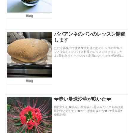
Blog
ババアンネのパンのレッスン開催
します
ただ今募集中です🌟💖大好評のあのトルコの田舎パ
ンと美味しいスパイス料理のレッスン決まりました
よ♪😃お急ぎくださいね！定員になりしだい締め切り
ます♪⚠️※写真のパンは今回作るババネアンの田舎パ
ンです。レッスン模様の写真類は今までのレッスン
から...続きを読む
Blog
❤️赤い曼珠沙華が咲いた❤️
庭に咲いた❤️あかい彼岸花✨♪花火みたい🎆🎇赤は曼
珠沙華と呼びたい❤️やっぱ赤好きやな❤️✨#彼岸花#
曼珠沙華