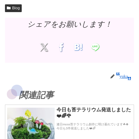
Blog
シェアをお願いします！
yuka
関連記事
今日も苔テラリウム発送しました
❤️🌈🌹
連日moss苔テラリウム創作に明け暮れています☘🍀
今日も3件発送しました❤️🌈