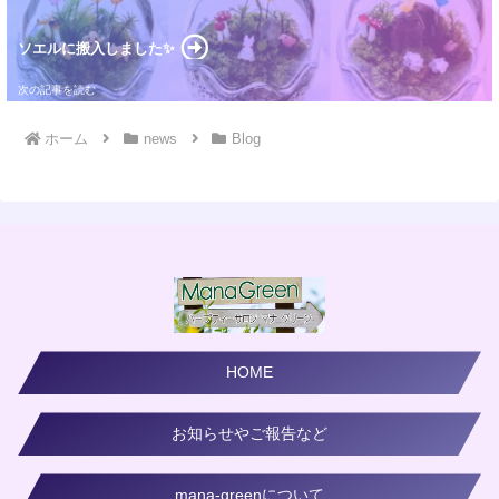
ソエルに搬入しました✨
ホーム
news
Blog
HOME
お知らせやご報告など
mana-greenについて