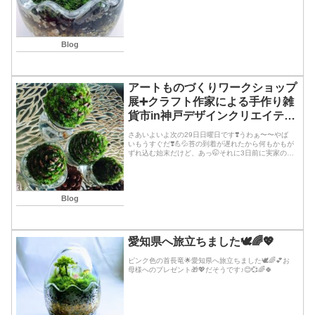
Blog
アートものづくりワークショップ
展➕クラフト作家による手作り雑
貨市in神戸デザインクリエイティ
ブセンターKIITOホール10:30〜
さあいよいよ次の29日日曜日です❣️うわぁ〜〜やば
18:30
いもうすぐだ❣️💪💦苔の到着が遅れたから何もかもが
ずれ込む始末だけど、あっ🤭それに3日前に実家の母
から気分が悪いからちょっと来てと死にそうな声で
電話があったからすぐ自転車ですっ飛ん🚴‍♂️で...続き
を読む
Blog
愛知県へ旅立ちました🕊🌈💖
ピンク色の首長竜🌟愛知県へ旅立ちました🕊🌈💕お
母様へのプレゼント🎁💖だそうです♪😊💞🌈🍀