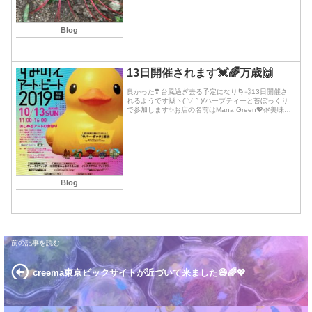
Blog
13日開催されます💓🌈万歳🙌
良かった❣️ 台風過ぎ去る予定になり🌀💨13日開催さ
れるようです🙌ヽ(´▽｀)/ハーブティーと苔ぼっくり
で参加します✨お店の名前はMana Green💖🌿美味し
いオシャレなお店が沢山💓すみのえアートビート🌟
🐥みんなのうえん祭のブースでで松ぼ...続きを読む
Blog
creema東京ビックサイトが近づいて来ました😄🌈💖