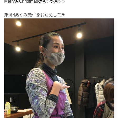
Merry🎄Christmas🧑‍🎄✨🎅🎄✨✨
第6回あやみ先生をお迎えして💗