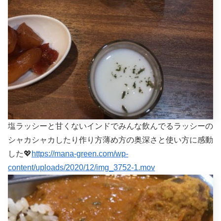
塩ラッシーと甘くないインドでみんな飲んでるラッシーの
シャカシャカしたり作り方薄め方の奥深さと使い方に感動
した💖
https://mana-green.com/wp-
content/uploads/2020/12/img_3752-1.mov