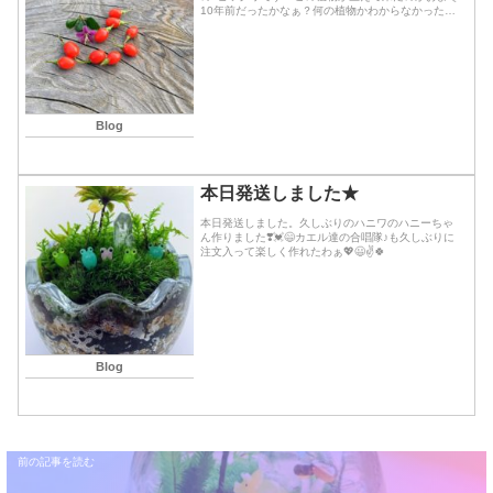
10年前だったかなぁ？何の植物かわからなかった場
所とるし、おまけに鋭い棘がある❗️小さな紫ピンク色
の花は咲くけどわからないままだった。...続きを読
む
Blog
本日発送しました★
本日発送しました。久しぶりのハニワのハニーちゃ
ん作りました❣️💓😄カエル達の合唱隊♪も久しぶりに
注文入って楽しく作れたわぁ💖😃✌️🍀
Blog