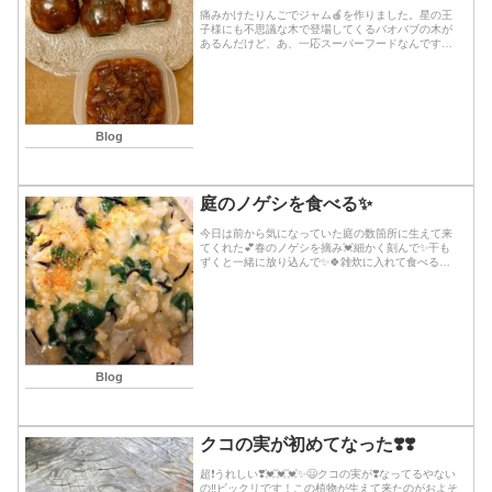
痛みかけたりんごでジャム🍎を作りました。星の王
子様にも不思議な木で登場してくるバオバブの木が
あるんだけど、あ、一応スーパーフードなんです☆
そのバオバブの実の乾燥パウダーが残っていたから
それも入れた♪あとセイロンシナモンの粉も入れまし
た☆バオ...続きを読む
Blog
庭のノゲシを食べる✨
今日は前から気になっていた庭の数箇所に生えて来
てくれた💕春のノゲシを摘み💓細かく刻んで✨干も
ずくと一緒に放り込んで✨🍀雑炊に入れて食べる事
にしました✨(他には出し汁、大根、玉ねぎ、鳥肉、
青ねぎ、溶き卵)ノゲシの中でも葉が少しだけトゲト
ゲして...続きを読む
Blog
クコの実が初めてなった❣️❣️
超❗️うれしい❣️💓💓💓✨😃クコの実が❣️なってるやない
の‼️ビックリです！この植物が生えて来たのがおよそ