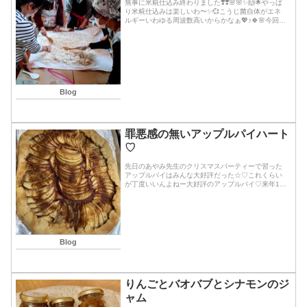
無事に米糀仕込み終わりました❣️❣️🌸🌸✨🙌🌟やっぱ
り米糀仕込みは楽しいわ〜✨💞こうじ菌自体がエネ
ルギーいわゆる周波数高いからかなぁ💖♪🍀🌸今回は
初めての人が多かったのでたーくんもわかりやすく
丁寧に説明してくれました🌟みんな糀育てる時のガ
シ...続きを読む
Blog
罪悪感の無いアップルパイハート
♡
先日のあやみ先生のクリスマスパーティーで習った
アップルパイはみんな大好評だった☆♡これくらい
が丁度いいんよねー大好評のアップルパイ♡来年1月
は早速リクエストにお応えして☆あやみ先生のクリ
スマスパーティーでもう1つ大好評だったあの超簡単
な田舎...続きを読む
Blog
りんごとバオバブとシナモンのジ
ャム