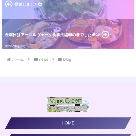
発送しました💞
金曜日はアーユルヴェーダ食事法編❷の巻でした🌈😃
ホーム
news
Blog
HOME