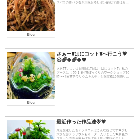
スパラの豚バラ巻き大根おろしポン酢(ゆず酢はみは
るちゃんの里のお裾分け💓)3 自家製✨淡路島のちり
めん山椒4 自家製✨ビーツのハーブ🌿入り甘酢漬...続
きを読む
Blog
さぁー❣️はにコット❣️へ行こう💖
😃🌈🍀🌈🍀💖
さあ❣️❣️いよいよ日曜日17日は「はにコット❣️」私の
ブースは【 50 】番‼️苔ぼっくりのワークショップ10
時〜×4回苔テラリウムを大中小と限定格10個売り切
れごめん🙏で販売します✨🌈高槻の今城塚古墳で行
われる💕🌼世界最大の古墳フェス「...続きを読む
Blog
最近作った作品達🌟💗
最近発送した苔テラリウムはこんな感じです🌟少し
大きな苔テラリウムもオーダー入りました💖新色の
グリーンの首長竜もぼちぼち人気が出始めました💗