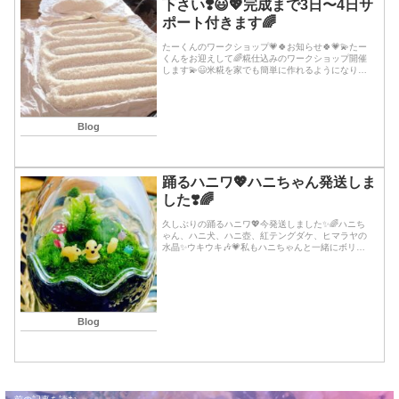
下さい❣️😃💖完成まで3日〜4日サ
ポート付きます🌈
たーくんのワークショップ💗🍀お知らせ🍀💗💫たー
くんをお迎えして🌈糀仕込みのワークショップ開催
します💫😃米糀を家でも簡単に作れるようになりま
す✨💖🌈【開催日】4月1日 木曜日【場所】風の家
JR六甲道の近くです。【時 間】13時〜約4h【講
習...続きを読む
Blog
踊るハニワ💖ハニちゃん発送しま
した❣️🌈
久しぶりの踊るハニワ💖今発送しました✨🌈ハニち
ゃん、ハニ犬、ハニ壺、紅テングダケ、ヒマラヤの
水晶✨ウキウキ🎶💗私もハニちゃんと一緒にボリウ
ッド踊りながら作成しました✨🙌💞💕💞♬実際の写
真はいうっかり取り忘れた😅💦けど上👆のが大体こ
んな感じで...続きを読む
Blog