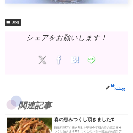
Blog
シェアをお願いします！
yuka
関連記事
春の恵みつくし頂きました❣️
簡単料理アク抜き無し✨💖😘今年初の春の恵み🌸🍀
つくし頂きます💖1 つくしのバター醤油炒め煮2 ア