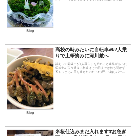
踊るハニワのハニちゃんです💖♪🍀こちらはセミオー
ダー小鳥のカラーも選択してもらいます✨♪最近はピ
ンクの...続きを読む
Blog
高校の時みたいに自転車🚲2人乗
りで土筆摘みに河川敷へ
訳あって同級生が1人暮らしを始めると連絡があった
🤭彼女の言う通りに私達はその日までは何も聞かず
🌟やっとその日を迎えたのだった🌈引っ越しパーテ
ィー🥳の招待を受けて1ヶ月、前日から彼女からのお
誘いで、急きょ行く事に🏃‍♀️ゆっくり2日間のお泊ま
りコース&#x
Blog
米糀仕込みまだ入れます❣️お急ぎ