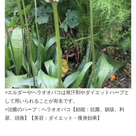
>
エルダーやヘラオオバコは発汗剤やダイエットハーブと
して用いられることが有名です。
>
治癒のハーブ：ヘラオオバコ【効能：抗菌、鎮咳、利
尿、頭痛】【美容：ダイエット・痩身効果】