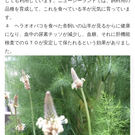
しても利用しています。ニュージーランドでは、飼料用の
品種を育成して、これを食べている羊が元気に育っていま
す。
４ ヘラオオバコを食べた舎飼いの山羊が見るからに健康
になり、血中の尿素チッソが減少し、血糖、それに肝機能
検査でのＧＴＯが安定して保たれるという効果がありまし
た。