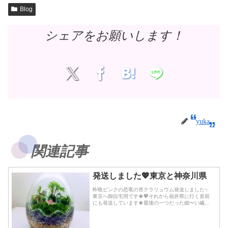
Blog
シェアをお願いします！
yuka
関連記事
発送しました💖東京と神奈川県
昨晩ピンクの恐竜の苔テラリュウム発送しました✨
東京へ御自宅用です🍀💖それから福井県に行く直前
にも発送しています🍀最後の一つだった細〜い繊細
なしっぽのペアの開運白ねずみ🐁ちゃん達の苔テラ
リュウムです❣️😃完売しました💖🍀こちらは神奈川県
です💗...続きを読む