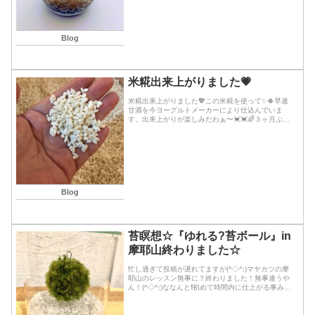
Blog
米糀出来上がりました💗
米糀出来上がりました💖この米糀を使って✨🍀早速
甘酒を今ヨーグルトメーカーにより仕込んでいま
す。出来上がりが楽しみだわぁ〜💓💓🌈３ヶ月ぶり
に米糀つくりました❣️3日間、今回どうしても母を連
れて母の妹の叔母宅の見舞いに丸一日他府県へ行っ
ていたの...続きを読む
Blog
苔瞑想☆『ゆれる?苔ボール』in
摩耶山終わりました☆
忙し過ぎて投稿が遅れてますが(^◇^;)マヤカツの摩
耶山のレッスン無事に？終わりました！無事違うや
ん！(^◇^;)ななんと❗️初めて時間内に仕上がる事みん
な出来ずにみなさんお家で持ち帰って完成させると
いう事に！あちゃー😣🤷‍♀️💦ア〜ン喋り...続きを読む