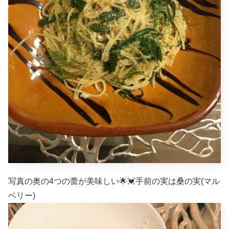
写真の奥の4つの蕾が美味しい🌟💓手前の実は桑の実(マル
ベリー)