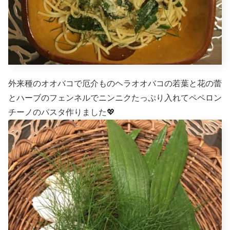
外来種のオオバコで厄介ものヘラオオバコの若葉と花の蕾
とハーブのフェンネルでニンニクたっぷり入れてペペロン
チーノのパスタ作りました💖