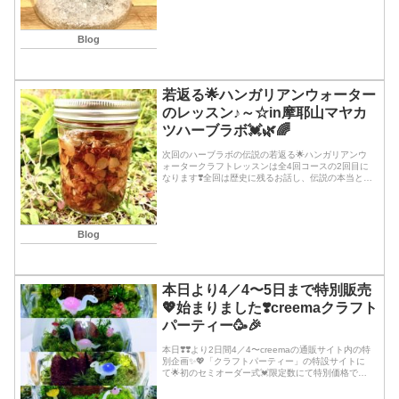
Blog
若返る🌟ハンガリアンウォーター
のレッスン♪～☆in摩耶山マヤカ
ツハーブラボ💓🌿🌈
次回のハーブラボの伝説の若返る🌟ハンガリアンウ
ォータークラフトレッスンは全4回コースの2回目に
なります❣️全回は歴史に残るお話し、伝説の本当と違
うこと、基本的なハーブ、薬効やチャクラのお話
し、ハーブを感じてみるといきなり盛りだくさんな
レッス...続きを読む
Blog
本日より4／4〜5日まで特別販売
💖始まりました❣️creemaクラフト
パーティー🥳🎉
本日❣️❣️より2日間4／4〜creemaの通販サイト内の特
別企画✨💖「クラフトパーティー」の特設サイトに
て🌟初のセミオーダー式💓限定数にて特別価格で販
売開始❣️ 1⛰水晶か🌋溶岩石かを選択✨♪ 2🦕首長竜
のカラー5色、ピンク、ブルー、ライ...続きを読む