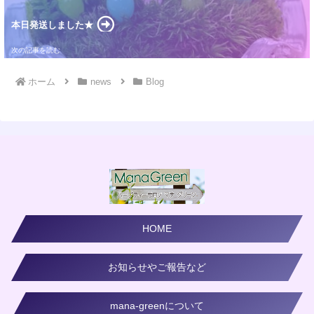
本日発送しました★
ホーム
news
Blog
HOME
お知らせやご報告など
mana-greenについて