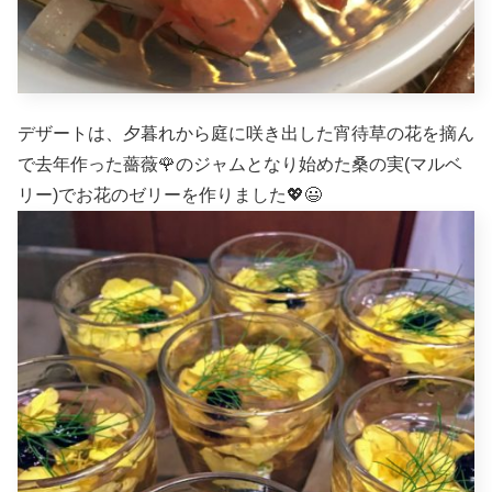
デザートは、夕暮れから庭に咲き出した宵待草の花を摘ん
で去年作った薔薇🌹のジャムとなり始めた桑の実(マルベ
リー)でお花のゼリーを作りました💖😃