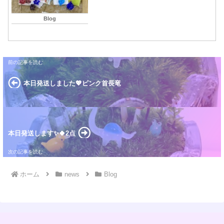
Blog
本日発送しました💖ピンク首長竜
本日発送します✨🍀2点
ホーム
news
Blog