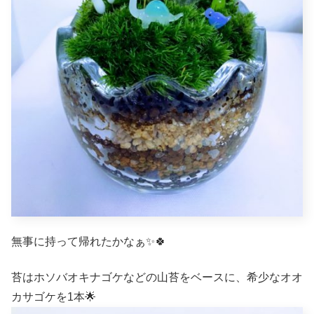
無事に持って帰れたかなぁ✨🍀
苔はホソバオキナゴケなどの山苔をベースに、希少なオオ
カサゴケを1本🌟