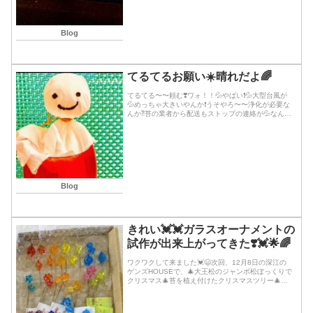
Blog
てるてるお願い☀️晴れだよ🌈
てるてる〜〜頼む❣️ワォ！！💦やばい❗️💦大型台風が
💦めっちゃ大きいやんか❗️うそやろ〜〜浄化が必要な
んか⁈苔の業者から配送もストップの連絡が💦なんと
か今あるのでやるしかないなってゆーか、イベント
大丈夫か？💦苔ぼっくりできますように💖🙏✨🐉...続
きを読む
Blog
きれい💓💓ガラスオーナメントの
試作が出来上がってきた❣️💓🌟🌈
ワクワクして来ました💓😃次回、12月8日の深江の
ゲンズHOUSEで、🎄大王松のジャンボ松ぼっくりで
クリスマス🎄苔を植え付けたクリスマスツリー🎄苔
ぼっくりを作る(約3時間)教室用のガラスオーナメン
トをお願いしてたガラス作家さんから試作が届き
ま...続きを読む