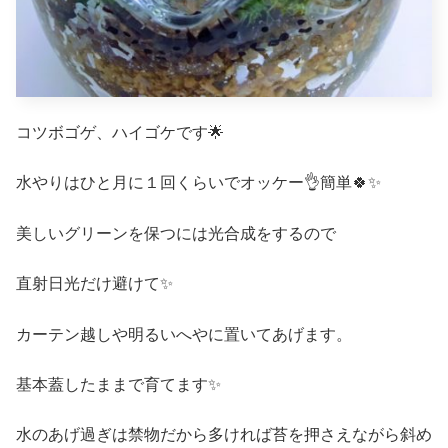
コツボゴゲ、ハイゴケです🌟
水やりはひと月に１回くらいでオッケー👌簡単🍀✨
美しいグリーンを保つには光合成をするので
直射日光だけ避けて✨
カーテン越しや明るいへやに置いてあげます。
基本蓋したままで育てます✨
水のあげ過ぎは禁物だから多ければ苔を押さえながら斜め