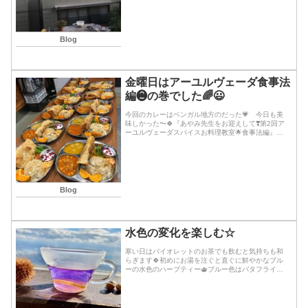
Blog
金曜日はアーユルヴェーダ食事法
編❷の巻でした🌈😃
今回のカレーはベンガル地方のだった💗 今日も美
味しかった〜🍀『あやみ先生をお迎えして❣️第2回ア
ーユルヴェーダスパイスお料理教室🌟食事法編』🌈
要の【消化】について詳しく掘り下げて学びました
🌸💫反省させられる深い話しだった💗🍀えっとお料
理は✨...続きを読む
Blog
水色の変化を楽しむ☆
寒い日はバイオレットのお茶でも飲むと気持ちも和
らぎます🍀初めにお湯を注ぐと直ぐに鮮やかなブル
ーの水色のハーブティー🫖ブルー色はバタフライピ
ーのお花の中に含まれているアントシアニンです♪眼
精疲労にもよいと言われています。バタフライピー
(豆科)...続きを読む