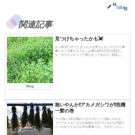
yuka
関連記事
見つけちゃったかも💓
はっ❗️🤭見つけてしまったかも🌟もしかしてだけど💓
💓ドキドキ💓ドキドキふと隣の長年の空き地見た
ら、カラスノエンドウ畑になってるから✨美味しそ
うだなぁ💓と眺めていたの✨今年土地が売れたのか
楠木やらアカメガシワが野生化してボーボーに生え
てて伐採...続きを読む
Blog
無いやんか❗️アカメガシワが❗️危機
一髪の巻
アレ‼️無い‼️草が❗️😱マジか💦ガビーン‼️😭いやんも
う〜アカメガシワが💦😂嘘やろ⁉️💦マジなのか⁉️😆び
ぃーんゆうてるやん草刈機😭でも、それやったら危
機一髪やったなー✨❣️❣️💦😅朝のセイタカアワダチソ
ウの発見と機転を聞かせて勇気出して...続きを読む